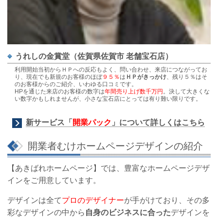
うれしの金賞堂（佐賀県佐賀市 老舗宝石店）
利用開始当初からＨＰへの反応もよく、問い合わせ、来店につながってお
り、現在でも新規のお客様のほぼ
９５％
は
ＨＰがきっかけ
、残り５％はそ
のお客様からのご紹介、いわゆる口コミです。
HPを通じた来店のお客様の数字は
年間売り上げ数千万円
。決して大きくな
い数字かもしれませんが、小さな宝石店にとっては有り難い限りです。
新サービス「
開業パック
」について詳しくはこちら
開業者むけホームページデザインの紹介
【あきばれホームページ】では、豊富なホームページデザ
インをご用意しています。
デザインは全て
プロのデザイナー
が手がけており、その
多
彩なデザインの中から
自身のビジネスに合った
デザインを