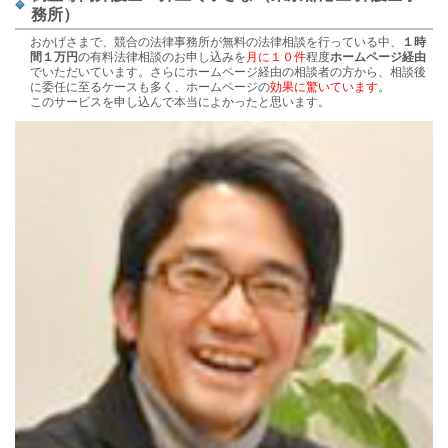
務所）
おかげさまで、競合の法律事務所が無料の法律相談を行っている中、
１時
間１万円
の有料法律相談のお申し込みを
月に１０件
程度
ホームページ経由
でいただいています。さらにホームページ経由の相談者の方から、相談後
に委任に至るケースも多く、ホームページの
効果に驚いています
。
このサービスを申し込んで本当によかったと思います。